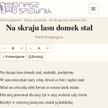
Przejdź do treści
Menu
Strona główna
Teksty piosenek
Na skraju lasu domek stał
Na skraju lasu domek stał
Pieśń tradycyjna
0
Obniż o pół tonu
Podnieś o pół tonu
Zmniejsz tekst
Powiększ tekst
Przewijanie
Drukuj
Na skraju lasu domek stał, maleńki, pochylony
W nim mieszkał stary silny drwal co ból i nędze znał
Miał on córeczkę niby kwiat co osiem latek miała
Dla niej pracował dla niej żył w niej widział cały świat
Kiedyś w zimową jasną noc otulał ją kołderką