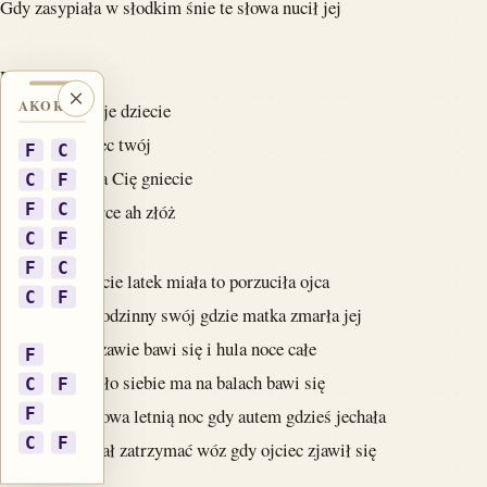
Gdy zasypiała w słodkim śnie te słowa nucił jej
Ref:
AKORDY
Zamknij akordy
Emilio tyś moje dziecie
Emilio ja ojciec twój
F
C
Te troskę która Cię gniecie
C
F
F
C
Złóż na me serce ah złóż
C
F
F
C
A gdy szesnaście latek miała to porzuciła ojca
C
F
Rzuciła dom rodzinny swój gdzie matka zmarła jej
Teraz w Warszawie bawi się i hula noce całe
F
Kochanków koło siebie ma na balach bawi się
C
F
F
Raz w księżycowa letnią noc gdy autem gdzieś jechała
C
F
Jej szofer chciał zatrzymać wóz gdy ojciec zjawił się