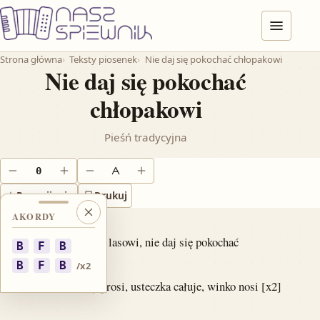
Przejdź do treści
Menu
Strona główna
Teksty piosenek
Nie daj się pokochać chłopakowi
Nie daj się pokochać
chłopakowi
Pieśń tradycyjna
0
Obniż o pół tonu
Podnieś o pół tonu
Zmniejsz tekst
Powiększ tekst
Przewijanie
Drukuj
AKORDY
Zamknij akordy
Zachodzi słoneczko ku lasowi, nie daj się pokochać
B
F
B
chłopakowi
B
F
B
/x2
Jak że nie dasz kiedy prosi, usteczka całuje, winko nosi [x2]