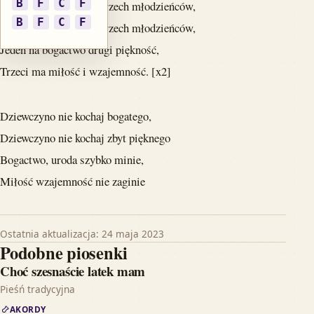
B
F
C
F
Dziewczyno kochocie trzech młodzieńców,
B
F
C
F
Dziewczyno kochocie trzech młodzieńców,
Jeden na bogactwo drugi piękność,
Trzeci ma miłość i wzajemność. [x2]
Dziewczyno nie kochaj bogatego,
Dziewczyno nie kochaj zbyt pięknego
Bogactwo, uroda szybko minie,
Miłość wzajemność nie zaginie
Ostatnia aktualizacja: 24 maja 2023
Podobne piosenki
Choć szesnaście latek mam
Pieśń tradycyjna
AKORDY