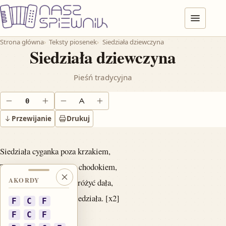
Przejdź do treści
Menu
Strona główna
Teksty piosenek
Siedziała dziewczyna
Siedziała dziewczyna
Pieśń tradycyjna
0
Obniż o pół tonu
Podnieś o pół tonu
Zmniejsz tekst
Powiększ tekst
Przewijanie
Drukuj
Siedziała cyganka poza krzakiem,
Tęskniła dziewczyna za chodokiem,
AKORDY
Zamknij akordy
Żebyś Ty dziewczyno wróżyć dała,
To bym Ci prawdę powiedziała. [x2]
F
C
F
F
C
F