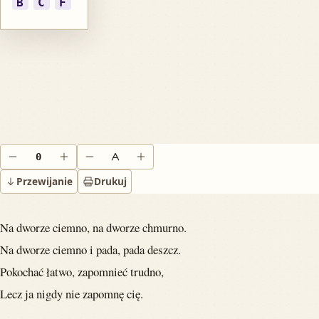
B
C
F
0
Obniż o pół tonu
Podnieś o pół tonu
Zmniejsz tekst
Powiększ tekst
Przewijanie
Drukuj
Na dworze ciemno, na dworze chmurno.
Na dworze ciemno i pada, pada deszcz.
Pokochać łatwo, zapomnieć trudno,
Lecz ja nigdy nie zapomnę cię.