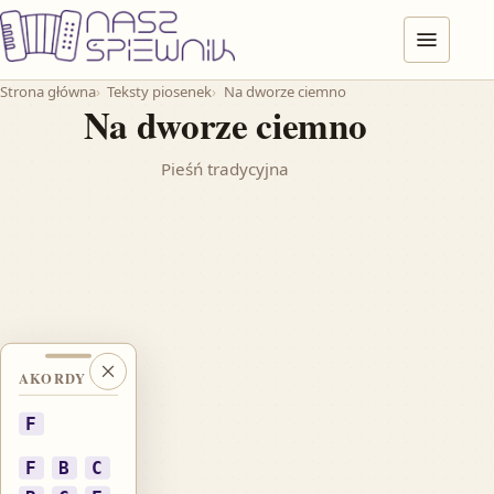
Przejdź do treści
Menu
Strona główna
Teksty piosenek
Na dworze ciemno
Na dworze ciemno
Pieśń tradycyjna
AKORDY
Zamknij akordy
F
F
B
C