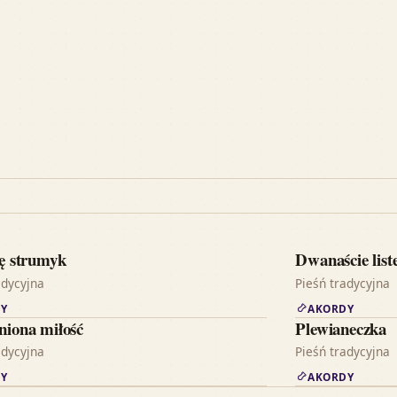
ię strumyk
Dwanaście lis
adycyjna
Pieśń tradycyjna
Y
AKORDY
niona miłość
Plewianeczka
adycyjna
Pieśń tradycyjna
Y
AKORDY