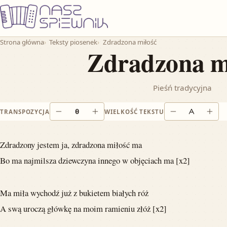
Przejdź do treści
Strona główna
Teksty piosenek
Zdradzona miłość
Zdradzona m
Pieśń tradycyjna
0
TRANSPOZYCJA
WIELKOŚĆ TEKSTU
Obniż o pół tonu
Podnieś o pół tonu
Zmniejsz tekst
Powi
Zdradzony jestem ja, zdradzona miłość ma
Bo ma najmilsza dziewczyna innego w objęciach ma [x2]
Ma miła wychodź już z bukietem białych róż
A swą uroczą główkę na moim ramieniu złóż [x2]