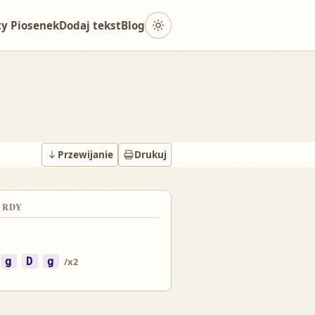
Przełącz tryb jasny i ciemny
ty Piosenek
Dodaj tekst
Blog
Przewijanie
Drukuj
ORDY
g
D
g
/x2