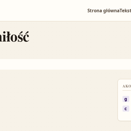
Strona główna
Teks
iłość
ększ tekst
AK
g
c