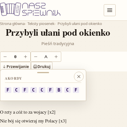
Przejdź do treści
Menu
Strona główna
Teksty piosenek
Przybyli ułani pod okienko
Przybyli ułani pod okienko
Pieśń tradycyjna
0
Obniż o pół tonu
Podnieś o pół tonu
Zmniejsz tekst
Powiększ tekst
Przewijanie
Drukuj
AKORDY
Zamknij akordy
Przybyli ułani pod okienko [x2]
F
C
F
C
C
F
B
C
F
Stukają pukają wpuść panienko [x3]
O rety a cóż to za wojacy [x2]
Nie bój się otwieraj my Polacy [x3]