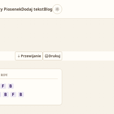
Przełącz tryb jasny i ciemny
ty Piosenek
Dodaj tekst
Blog
Przewijanie
Drukuj
ORDY
F
B
B
F
B