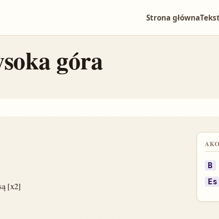
Strona główna
Teks
ysoka góra
ększ tekst
AK
B
Es
są [x2]