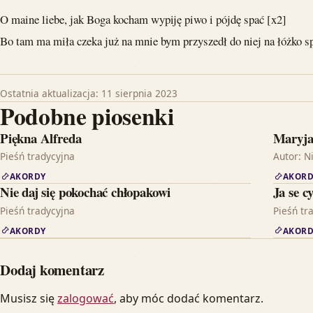
O maine liebe, jak Boga kocham wypiję piwo i pójdę spać [x2]
Bo tam ma miła czeka już na mnie bym przyszedł do niej na łóżko s
Ostatnia aktualizacja: 11 sierpnia 2023
Podobne piosenki
Piękna Alfreda
Maryj
Pieśń tradycyjna
Autor: N
AKORDY
AKORD
Nie daj się pokochać chłopakowi
Ja se c
Pieśń tradycyjna
Pieśń tr
AKORDY
AKORD
Dodaj komentarz
Musisz się
zalogować
, aby móc dodać komentarz.