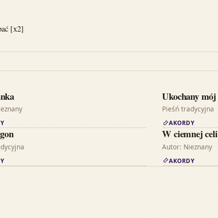
pać [x2]
anka
Ukochany mój
ieznany
Pieśń tradycyjna
Y
AKORDY
ygon
W ciemnej celi
adycyjna
Autor: Nieznany
Y
AKORDY