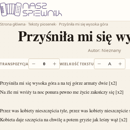
Przejdź do treści
Strona główna
Teksty piosenek
Przyśniła mi się wysoka góra
Przyśniła mi się w
Autor: Nieznany
0
TRANSPOZYCJA
WIELKOŚĆ TEKSTU
Obniż o pół tonu
Podnieś o pół tonu
Zmniejsz tekst
Powi
Przyśniła mi się wysoka góra a na tej górze armaty dwie [x2]
Na źle mi wróży ta noc ponura pewno me życie zakończy się [x2]
Przez was kobiety nieszczęścia tyle, przez was kobiety nieszczęście 
Kobieta daje szczęścia na chwilę a potem gryzie jak leśny wąż [x2]